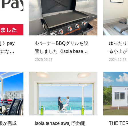
aji》pay
4バーナーBBQグリルを設
ゆったり
能になり
置しました《isola base
る小上が
awaji》
《isola t
2025.05.27
2024.12.23
根が完成
isola terrace awaji予約開
THE T