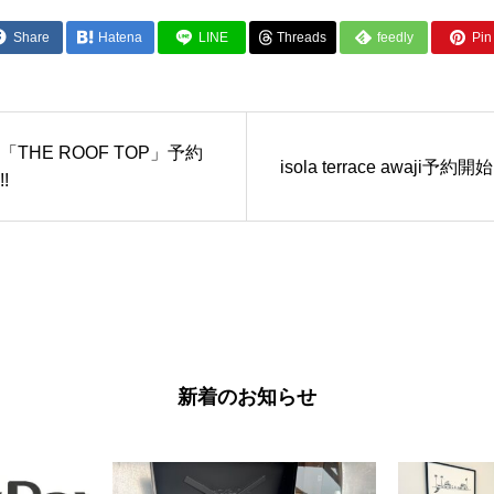
Share
Hatena
LINE
Threads
feedly
Pin 
「THE ROOF TOP」予約
isola terrace awaji予約開
!
新着のお知らせ