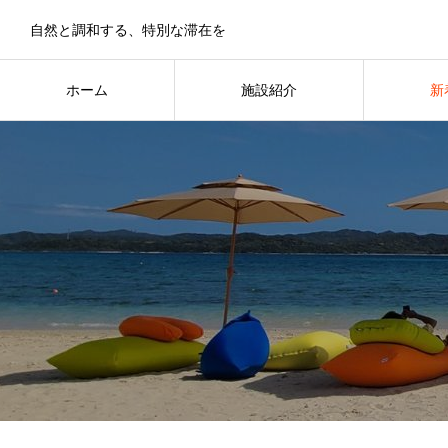
自然と調和する、特別な滞在を
ホーム
施設紹介
新
HOME
INN
N