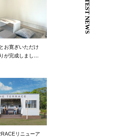
LATEST NEWS
とお寛ぎいただけ
りが完成しました
errace awaji》
ERRACEリニューア