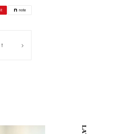
it
note
始！