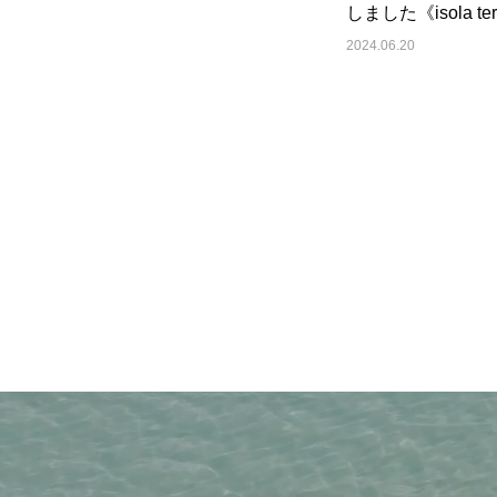
しました《isola ter
awaji》
2024.06.20