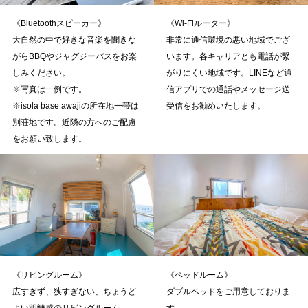
《Wi-Fiルーター》
《Bluetoothスピーカー》
非常に通信環境の悪い地域でござ
大自然の中で好きな音楽を聞きな
います。各キャリアとも電話が繋
がらBBQやジャグジーバスをお楽
がりにくい地域です。LINEなど通
しみください。
信アプリでの通話やメッセージ送
※写真は一例です。
受信をお勧めいたします。
※isola base awajiの所在地一帯は
別荘地です。近隣の方へのご配慮
をお願い致します。
《リビングルーム》
《ベッドルーム》
広すぎず、狭すぎない、ちょうど
ダブルベッドをご用意しておりま