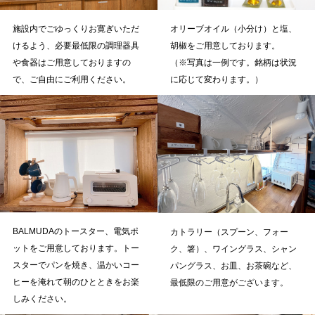
オリーブオイル（小分け）と塩、
施設内でごゆっくりお寛ぎいただ
胡椒をご用意しております。
けるよう、必要最低限の調理器具
（※写真は一例です。銘柄は状況
や食器はご用意しておりますの
に応じて変わります。）
で、ご自由にご利用ください。
BALMUDAのトースター、電気ポ
カトラリー（スプーン、フォー
ットをご用意しております。トー
ク、箸）、ワイングラス、シャン
スターでパンを焼き、温かいコー
パングラス、お皿、お茶碗など、
ヒーを淹れて朝のひとときをお楽
最低限のご用意がございます。
しみください。