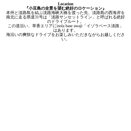
Location
『小豆島の全景を望む絶好のロケーション』
本州と淡路島を結ぶ淡路海峡大橋を渡った先、淡路島の西海岸を
南北に走る県道31号は「淡路サンセットライン」と呼ばれる絶好
のドライブルート。
この道沿い、草香エリアにisola base awaji「イゾラベース淡路」
はあります。
海沿いの爽快なドライブをお楽しみいただきながらお越しくださ
い。