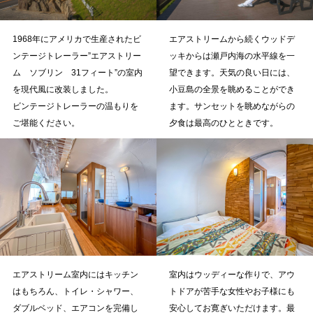
1968年にアメリカで生産されたビ
エアストリームから続くウッドデ
ンテージトレーラー”エアストリー
ッキからは瀬戸内海の水平線を一
ム ソブリン 31フィート”の室内
望できます。天気の良い日には、
を現代風に改装しました。
小豆島の全景を眺めることができ
ビンテージトレーラーの温もりを
ます。サンセットを眺めながらの
ご堪能ください。
夕食は最高のひとときです。
エアストリーム室内にはキッチン
室内はウッディーな作りで、アウ
はもちろん、トイレ・シャワー、
トドアが苦手な女性やお子様にも
ダブルベッド、エアコンを完備し
安心してお寛ぎいただけます。最