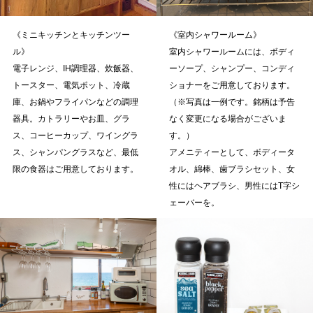
《ミニキッチンとキッチンツー
《室内シャワールーム》
ル》
室内シャワールームには、ボディ
電子レンジ、IH調理器、炊飯器、
ーソープ、シャンプー、コンディ
トースター、電気ポット、冷蔵
ショナーをご用意しております。
庫、お鍋やフライパンなどの調理
（※写真は一例です。銘柄は予告
器具。カトラリーやお皿、グラ
なく変更になる場合がございま
ス、コーヒーカップ、ワイングラ
す。）
ス、シャンパングラスなど、最低
アメニティーとして、ボディータ
限の食器はご用意しております。
オル、綿棒、歯ブラシセット、女
性にはヘアブラシ、男性にはT字シ
ェーバーを。